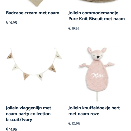
Badcape cream met naam
Jollein commodemandje
Pure Knit Biscuit met naam
€
16,95
€
19,95
Jollein vlaggenlijn met
Jollein knuffeldoekje hert
naam party collection
met naam roze
biscuit/Ivory
€
10,95
€
14,95