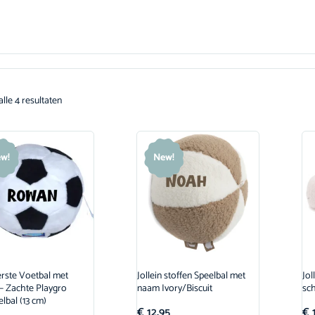
lle 4 resultaten
w!
New!
erste Voetbal met
Jollein stoffen Speelbal met
Jol
 Zachte Playgro
naam Ivory/Biscuit
sc
bal (13 cm)
€
12,95
€
1