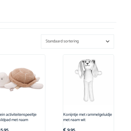
Standaard sortering
lein activiteitenspeeltje
Konijntje met rammelgeluidje
hildpad met naam
met naam wit
5,95
€
9,95