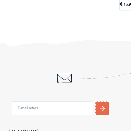
€
15,