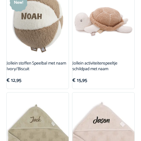
New!
Jollein stoffen Speelbal met naam
Jollein activiteitenspeeltje
Ivory/Biscuit
schildpad met naam
€
12,95
€
15,95