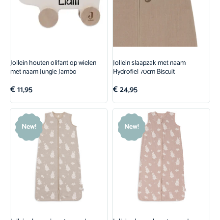
Jollein houten olifant op wielen
Jollein slaapzak met naam
met naam Jungle Jambo
Hydrofiel 70cm Biscuit
€
11,95
€
24,95
New!
New!