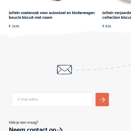
Jollein voetenzak voor autostoel en kinderwagen
Jollein verjaar
boucle biscuit met naam
collection biscu
€
39,95
€
8,95
Heb je een vraag?
Neem contact op