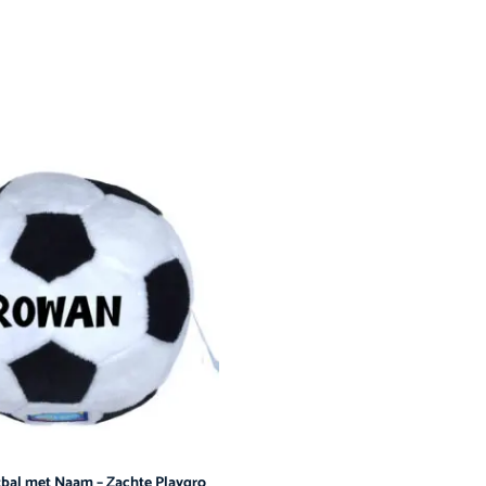
tbal met Naam – Zachte Playgro