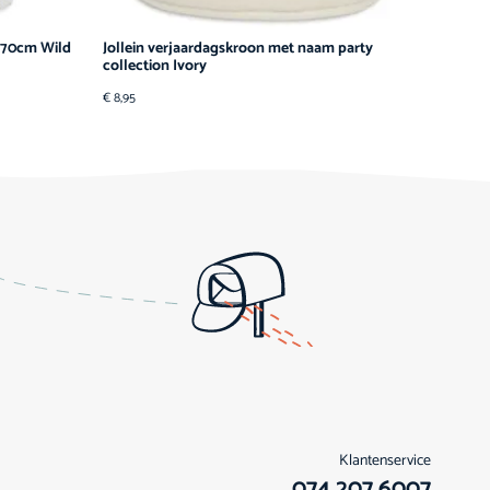
w 70cm Wild
Jollein verjaardagskroon met naam party
collection Ivory
€
8,95
Klantenservice
074 207 6007