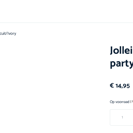
cuit/Ivory
Joll
party
€
14,95
Op voorraad
| 