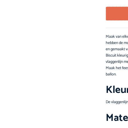
Maak van elke
hebben de moo
en gemaakt van
Biscuit kleuri
vlaggenlijn m
Maak het fees
ballon.
Kleu
De vlaggenlijn
Mate