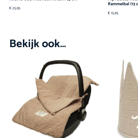
Rammelbal (13 
€
25,95
€
15,95
Bekijk ook…