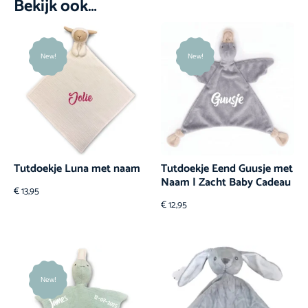
Bekijk ook…
New!
New!
Tutdoekje Luna met naam
Tutdoekje Eend Guusje met
Naam | Zacht Baby Cadeau
€
13,95
€
12,95
New!