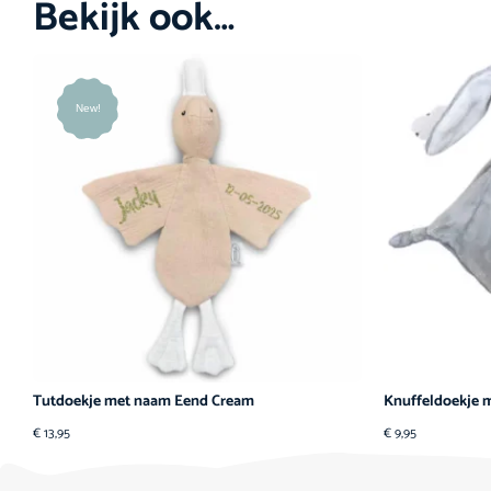
Bekijk ook…
New!
Tutdoekje met naam Eend Cream
Knuffeldoekje 
€
13,95
€
9,95