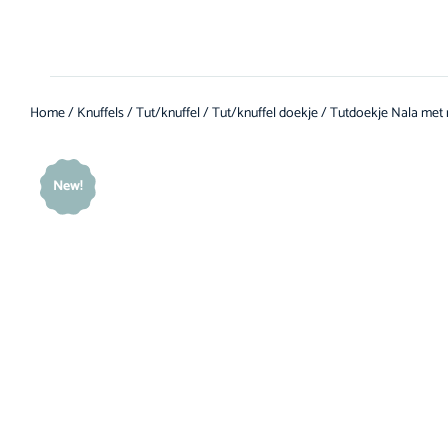
Home
/
Knuffels
/
Tut/knuffel
/
Tut/knuffel doekje
/ Tutdoekje Nala met
New!