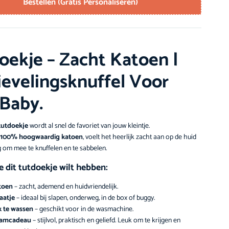
Bestellen (Gratis Personaliseren)
oekje – Zacht Katoen |
ievelingsknuffel Voor
 Baby.
tutdoekje
wordt al snel de favoriet van jouw kleintje.
100% hoogwaardig katoen
, voelt het heerlijk zacht aan op de huid
ig om mee te knuffelen en te sabbelen.
 dit tutdoekje wilt hebben:
toen
– zacht, ademend en huidvriendelijk.
aatje
– ideaal bij slapen, onderweg, in de box of buggy.
k te wassen
– geschikt voor in de wasmachine.
aamcadeau
– stijlvol, praktisch en geliefd. Leuk om te krijgen en