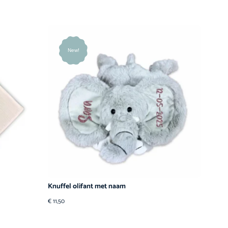
New!
Knuffel olifant met naam
€
11,50