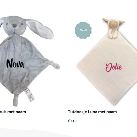
New!
muis met naam
Tutdoekje Luna met naam
€
13,95