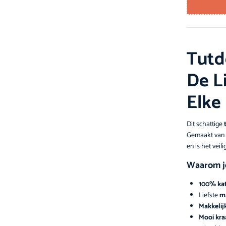
Tutd
De L
Elke
Dit schattige
Gemaakt van
en is het veil
Waarom je
100% ka
Liefste
m
Makkelij
Mooi kr