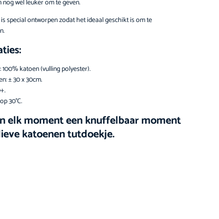
 nog wel leuker om te geven.
 is special ontworpen zodat het ideaal geschikt is om te
n.
aties:
: 100% katoen (vulling polyester).
n: ± 30 x 30cm.
0+.
op 30°C.
n elk moment een knuffelbaar moment
lieve katoenen tutdoekje.