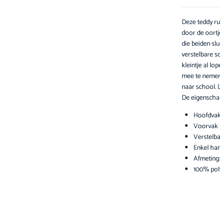
Deze teddy rug
door de oortj
die beiden slu
verstelbare s
kleintje al l
mee te nemen 
naar school. 
De eigenschap
Hoofdvak 
Voorvak m
Verstelb
Enkel ha
Afmeting
100% pol