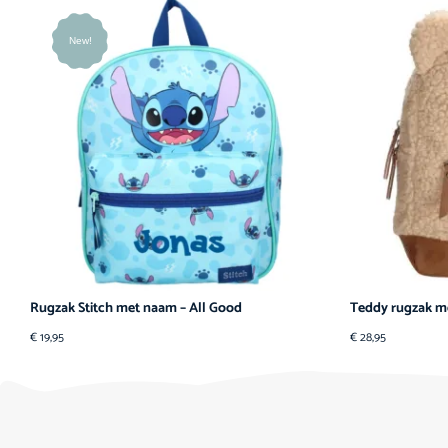
New!
Rugzak Stitch met naam – All Good
Teddy rugzak m
€
19,95
€
28,95