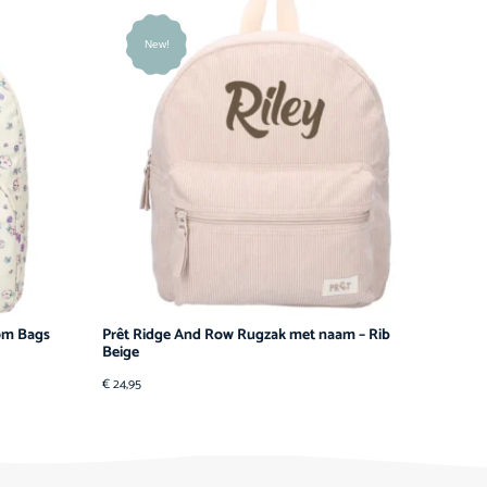
New!
om Bags
Prêt Ridge And Row Rugzak met naam – Rib
Beige
€
24,95