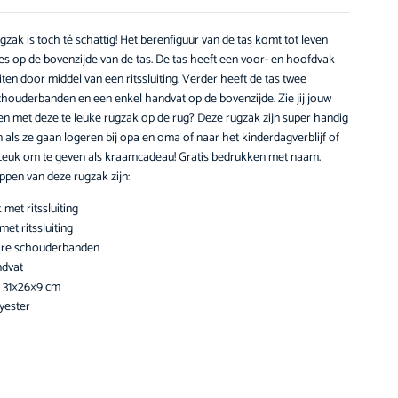
zak is toch té schattig! Het berenfiguur van de tas komt tot leven
es op de bovenzijde van de tas. De tas heeft een voor- en hoofdvak
iten door middel van een ritssluiting. Verder heeft de tas twee
chouderbanden en een enkel handvat op de bovenzijde. Zie jij jouw
open met deze te leuke rugzak op de rug? Deze rugzak zijn super handig
als ze gaan logeren bij opa en oma of naar het kinderdagverblijf of
Leuk om te geven als kraamcadeau! Gratis bedrukken met naam.
pen van deze rugzak zijn:
met ritssluiting
et ritssluiting
are schouderbanden
ndvat
: 31×26×9 cm
yester