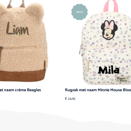
New!
et naam crème Beagles
Rugzak met naam Minnie Mouse Blo
€
24,95