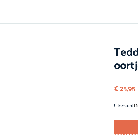
Tedd
oort
€
25,95
Uitverkocht
| N