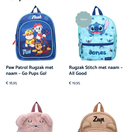
New!
Paw Patrol Rugzak met
Rugzak Stitch met naam –
naam – Go Pups Go!
All Good
€
18,95
€
19,95