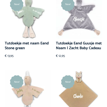
New!
New!
Tutdoekje met naam Eend
Tutdoekje Eend Guusje met
Stone green
Naam | Zacht Baby Cadeau
€
13,95
€
12,95
New!
New!