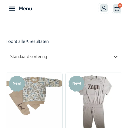
0
Menu
Speelgoed & Knuffels
Toont alle 5 resultaten
Standaard sortering
New!
New!