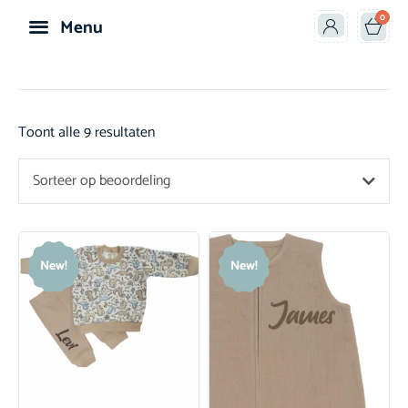
0
Menu
Speelgoed & Knuffels
Toont alle 9 resultaten
Sorteer op beoordeling
New!
New!