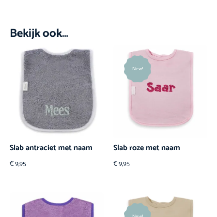
Bekijk ook…
New!
Slab antraciet met naam
Slab roze met naam
€
9,95
€
9,95
New!