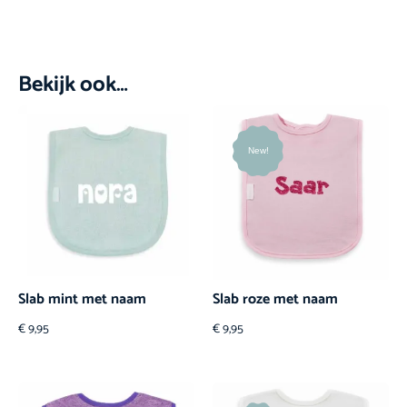
Bekijk ook…
New!
Slab mint met naam
Slab roze met naam
€
9,95
€
9,95