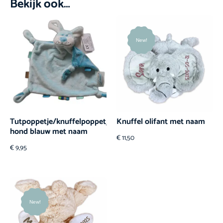
Bekijk ook…
New!
Tutpoppetje/knuffelpoppetje
Knuffel olifant met naam
hond blauw met naam
€
11,50
€
9,95
New!