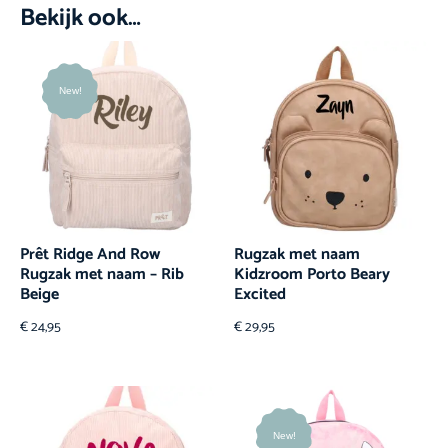
Bekijk ook…
New!
Prêt Ridge And Row
Rugzak met naam
Rugzak met naam – Rib
Kidzroom Porto Beary
Beige
Excited
€
24,95
€
29,95
New!