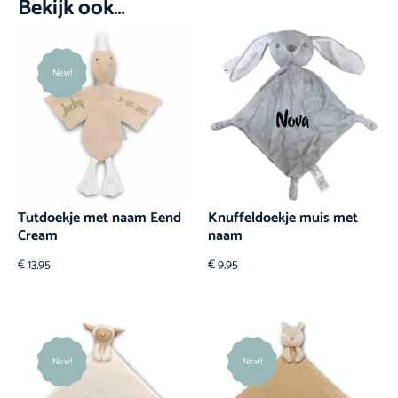
Bekijk ook…
New!
Tutdoekje met naam Eend
Knuffeldoekje muis met
Cream
naam
€
13,95
€
9,95
New!
New!