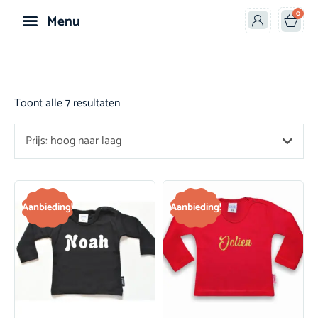
0
Menu
Speelgoed & Knuffels
Toont alle 7 resultaten
Prijs: hoog naar laag
Aanbieding!
Aanbieding!