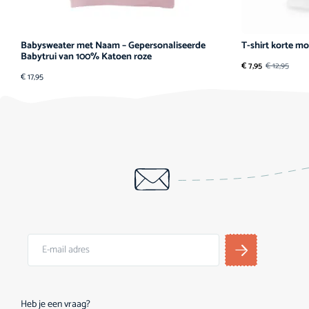
Babysweater met Naam – Gepersonaliseerde
T-shirt korte m
Babytrui van 100% Katoen roze
€
7,95
€
12,95
€
17,95
Heb je een vraag?