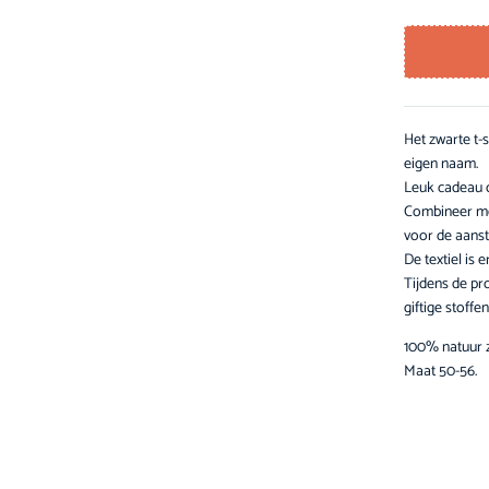
Het zwarte t-
eigen naam.
Leuk cadeau 
Combineer me
voor de aans
De textiel is
Tijdens de pr
giftige stoffen
100% natuur z
Maat 50-56.