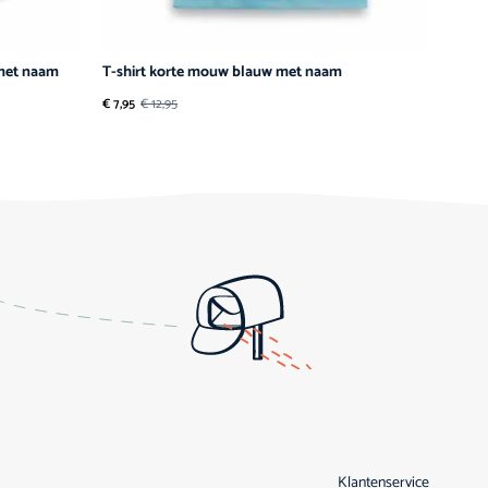
 met naam
T-shirt korte mouw blauw met naam
€
7,95
€
12,95
Klantenservice