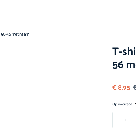
t 50-56 met naam
T-sh
56 m
€
8,95
Op voorraad
| 