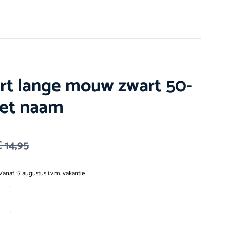
irt lange mouw zwart 50-
et naam
€
14,95
Vanaf 17 augustus i.v.m. vakantie