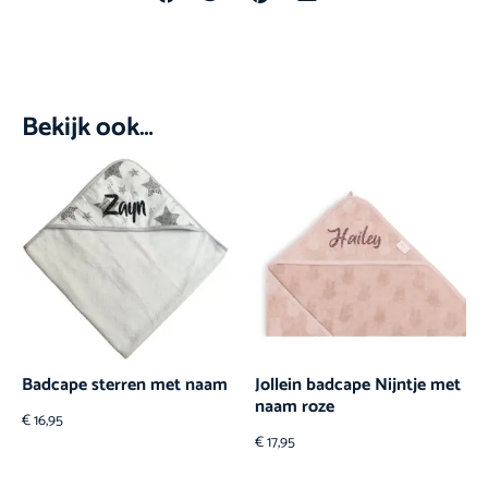
Bekijk ook…
Badcape sterren met naam
Jollein badcape Nijntje met
naam roze
€
16,95
€
17,95