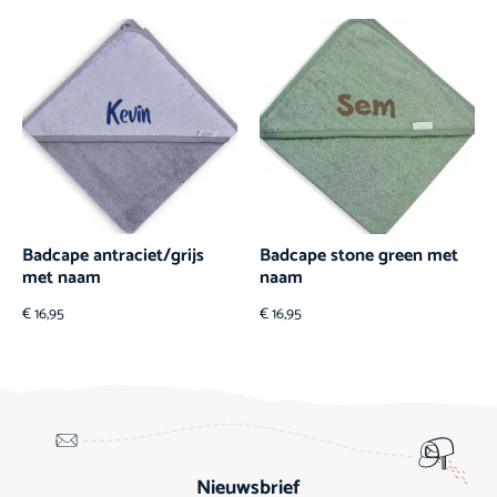
Badcape antraciet/grijs
Badcape stone green met
met naam
naam
€
16,95
€
16,95
Nieuwsbrief